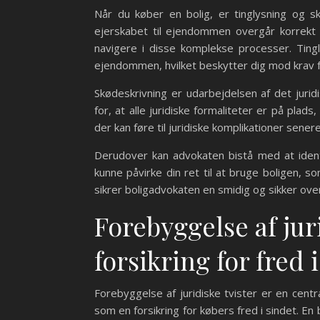
Når du køber en bolig, er tinglysning og s
ejerskabet til ejendommen overgår korrekt o
navigere i disse komplekse processer. Tingly
ejendommen, hvilket beskytter dig mod krav f
Skødeskrivning er udarbejdelsen af det jurid
for, at alle juridiske formaliteter er på plads
der kan føre til juridiske komplikationer sener
Derudover kan advokaten bistå med at ident
kunne påvirke din ret til at bruge boligen,
sikrer boligadvokaten en smidig og sikker overg
Forebyggelse af jur
forsikring for fred 
Forebyggelse af juridiske tvister er en cent
som en forsikring for købers fred i sindet. E