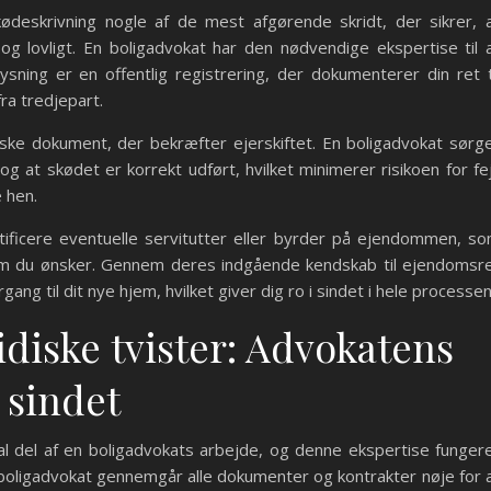
kødeskrivning nogle af de mest afgørende skridt, der sikrer, 
g lovligt. En boligadvokat har den nødvendige ekspertise til 
sning er en offentlig registrering, der dokumenterer din ret t
ra tredjepart.
iske dokument, der bekræfter ejerskiftet. En boligadvokat sørg
, og at skødet er korrekt udført, hvilket minimerer risikoen for fej
e hen.
ificere eventuelle servitutter eller byrder på ejendommen, s
 som du ønsker. Gennem deres indgående kendskab til ejendomsr
ang til dit nye hjem, hvilket giver dig ro i sindet i hele processen
idiske tvister: Advokatens
i sindet
ral del af en boligadvokats arbejde, og denne ekspertise funger
n boligadvokat gennemgår alle dokumenter og kontrakter nøje for 