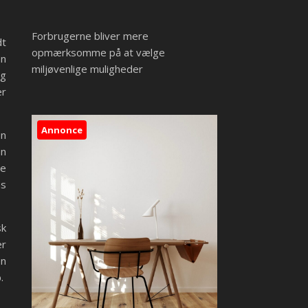
Forbrugerne bliver mere
dt
opmærksomme på at vælge
an
miljøvenlige muligheder
ig
er
Annonce
en
an
de
ns
sk
er
en
.