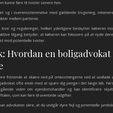
om kunne føre til tvister senere hen.
uleret og i overensstemmelse med gældende lovgivning, minimer
likter mellem parterne.
love og reguleringer, hvilket yderligere beskytter køberen m
aktive tilgang betyder, at køberen kan fokusere på at nyde der
et mod potentielle tvister.
: Hvordan en boligadvokat
e
være fristende at skære ned på omkostningerne ved at undlade 
igadvokat ofte ende med at spare dig penge i det lange løb. Før
ående viden om ejendomshandler og kan identificere skjul
ftalen, som kan føre til uventede udgifter.
an advokaten sikre, at du undgår dyre fejl og potentielle juridis