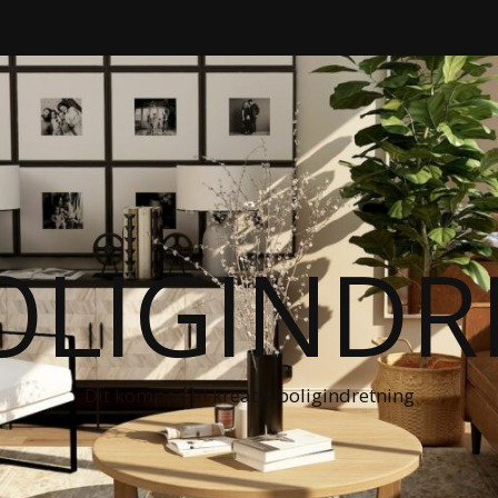
OLIGIND
Dit kompas til kreativ boligindretning