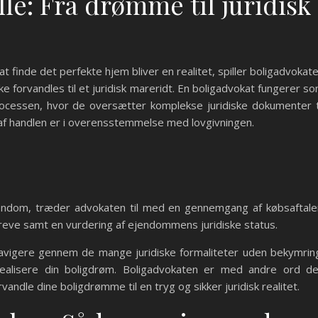
le: Fra drømme til juridisk
finde det perfekte hjem bliver en realitet, spiller boligadvokat
ke forvandles til et juridisk mareridt. En boligadvokat fungerer s
ocessen, hvor de oversætter komplekse juridiske dokumenter t
r af handlen er i overensstemmelse med lovgivningen.
ejendom, træder advokaten til med en gennemgang af købsaftale
breve samt en vurdering af ejendommens juridiske status.
navigere gennem de mange juridiske formaliteter uden bekymrin
 realisere din boligdrøm. Boligadvokaten er med andre ord d
andle dine boligdrømme til en tryg og sikker juridisk realitet.