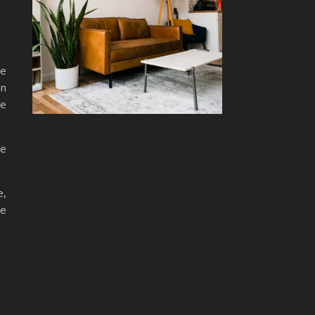
re
an
se
ke
e,
se