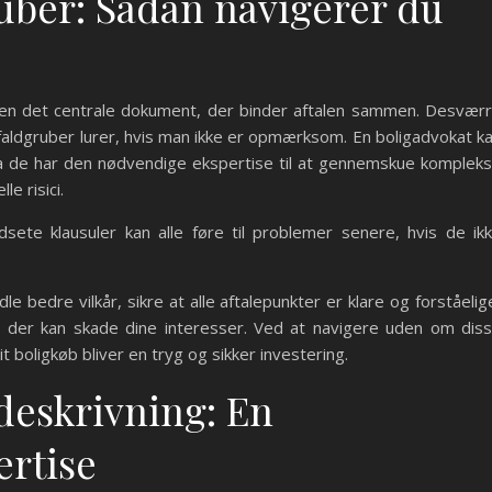
uber: Sådan navigerer du
kten det centrale dokument, der binder aftalen sammen. Desvær
faldgruber lurer, hvis man ikke er opmærksom. En boligadvokat k
 da de har den nødvendige ekspertise til at gennemskue komplek
le risici.
dsete klausuler kan alle føre til problemer senere, hvis de ik
 bedre vilkår, sikre at alle aftalepunkter er klare og forståelig
t, der kan skade dine interesser. Ved at navigere uden om dis
t boligkøb bliver en tryg og sikker investering.
deskrivning: En
ertise