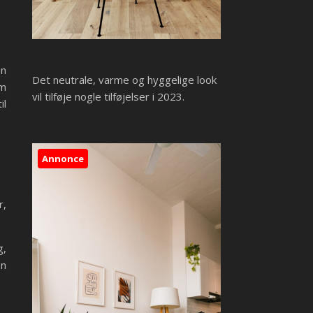
en
Det neutrale, varme og hyggelige look
om
vil tilføje nogle tilføjelser i 2023.
il
Annonce
r,
g,
en