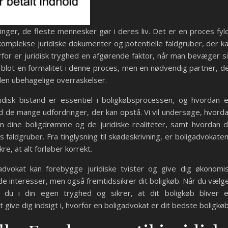
inger, de fleste mennesker gør i deres liv. Det er en proces fyl
lekse juridiske dokumenter og potentielle faldgruber, der k
for er juridisk tryghed en afgørende faktor, når man bevæger s
e blot en formalitet i denne proces, men en nødvendig partner, d
uden ubehagelige overraskelser.
uridisk bistand er essentiel i boligkøbsprocessen, og hvordan 
 de mange udfordringer, der kan opstå. Vi vil undersøge, hvord
 dine boligdrømme og de juridiske realiteter, samt hvordan 
faldgruber. Fra tinglysning til skødeskrivning, er boligadvokate
re, at alt forløber korrekt.
advokat kan forebygge juridiske tvister og give dig økonomi
de interesser, men også fremtidssikrer dit boligkøb. Når du vælg
r du i din egen tryghed og sikrer, at dit boligkøb bliver 
 give dig indsigt i, hvorfor en boligadvokat er dit bedste boligkøb