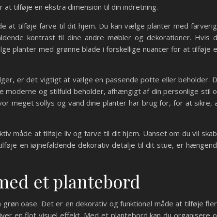
 at tilføje en ekstra dimension til din indretning.
at tilføje farve til dit hjem. Du kan vælge planter med farveri
aldende kontrast til dine andre møbler og dekorationer. Hvis 
ge planter med grønne blade i forskellige nuancer for at tilføje 
er, er det vigtigt at vælge en passende potte eller beholder. 
e moderne og stilfuld beholder, afhængigt af din personlige stil 
vor meget sollys og vand dine planter har brug for, for at sikre, 
tiv måde at tilføje liv og farve til dit hjem. Uanset om du vil ska
ilføje en iøjnefaldende dekorativ detalje til dit stue, er hængen
med et plantebord
 grøn oase. Det er en dekorativ og funktionel måde at tilføje fle
giver en flot visuel effekt. Med et plantebord kan du organisere 