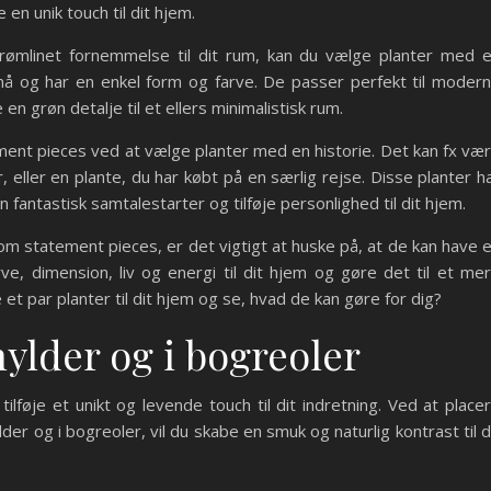
en unik touch til dit hjem.
rømlinet fornemmelse til dit rum, kan du vælge planter med 
 små og har en enkel form og farve. De passer perfekt til moder
en grøn detalje til et ellers minimalistisk rum.
ent pieces ved at vælge planter med en historie. Det kan fx væ
 eller en plante, du har købt på en særlig rejse. Disse planter h
 fantastisk samtalestarter og tilføje personlighed til dit hjem.
m statement pieces, er det vigtigt at huske på, at de kan have 
arve, dimension, liv og energi til dit hjem og gøre det til et me
e et par planter til dit hjem og se, hvad de kan gøre for dig?
hylder og i bogreoler
ilføje et unikt og levende touch til dit indretning. Ved at place
ylder og i bogreoler, vil du skabe en smuk og naturlig kontrast til 