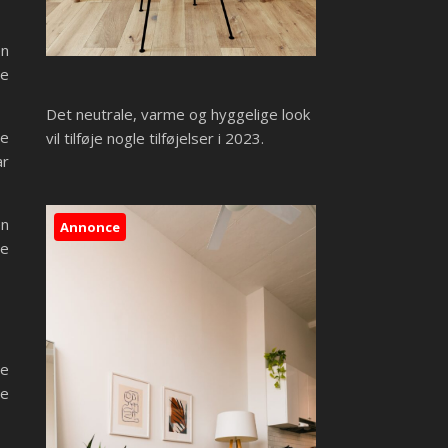
en
ne
Det neutrale, varme og hyggelige look
re
vil tilføje nogle tilføjelser i 2023.
ar
en
Annonce
re
re
de