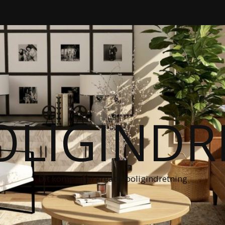
OLIGIND
Dit kompas til kreativ boligindretning