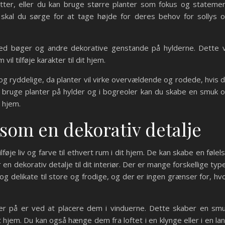
tter, eller du kan bruge større planter som fokus og stateme
 skal du sørge for at tage højde for deres behov for sollys 
d bøger og andre dekorative genstande på hylderne. Dette v
il tilføje karakter til dit hjem.
g ryddelige, da planter vil virke overvældende og rodede, hvis 
 bruge planter på hylder og i bogreoler kan du skabe en smuk 
t hjem.
om en dekorativ detalje
øje liv og farve til ethvert rum i dit hjem. De kan skabe en følel
 en dekorativ detalje til dit interiør. Der er mange forskellige typ
g delikate til store og frodige, og der er ingen grænser for, hv
r på er ved at placere dem i vinduerne. Dette skaber en sm
 hjem. Du kan også hænge dem fra loftet i en klynge eller i en la