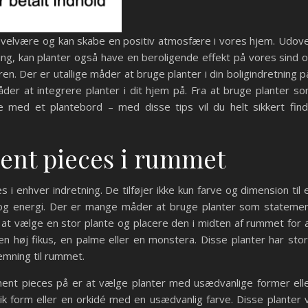
s velvære og kan skabe en positiv atmosfære i vores hjem. Udov
retning, kan planter også have en beroligende effekt på vores sind 
en. Der er utallige måder at bruge planter i din boligindretning p
måder at integrere planter i dit hjem på. Fra at bruge planter s
 med et plantebord – med disse tips vil du helt sikkert fin
ent pieces i rummet
i enhver indretning. De tilføjer ikke kun farve og dimension til 
v og energi. Der er mange måder at bruge planter som stateme
at vælge en stor plante og placere den i midten af rummet for 
n høj fikus, en palme eller en monstera. Disse planter har sto
temning til rummet.
nt pieces på er at vælge planter med usædvanlige former ell
k form eller en orkidé med en usædvanlig farve. Disse planter v