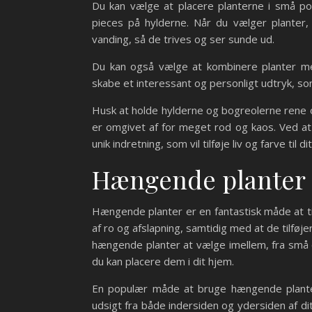
Du kan vælge at placere planterne i små po
pieces på hylderne. Når du vælger planter,
vanding, så de trives og ser sunde ud.
Du kan også vælge at kombinere planter me
skabe et interessant og personligt udtryk, som v
Husk at holde hylderne og bogreolerne rene o
er omgivet af for meget rod og kaos. Ved at
unik indretning, som vil tilføje liv og farve til di
Hængende planter s
Hængende planter er en fantastisk måde at tilf
af ro og afslapning, samtidig med at de tilføjer
hængende planter at vælge imellem, fra små o
du kan placere dem i dit hjem.
En populær måde at bruge hængende plante
udsigt fra både indersiden og ydersiden af dit