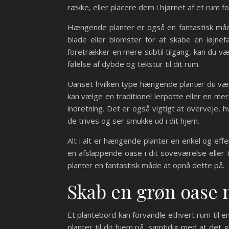
række, eller placere dem i hjørnet af et rum for
Hængende planter er også en fantastisk måde 
blade eller blomster for at skabe en iøjnef
foretrækker en mere subtil tilgang, kan du væl
følelse af dybde og tekstur til dit rum.
Uanset hvilken type hængende planter du vælg
kan vælge en traditionel lerpotte eller en mer
indretning. Det er også vigtigt at overveje, h
de trives og ser smukke ud i dit hjem.
Alt i alt er hængende planter en enkel og effek
en afslappende oase i dit soveværelse eller t
planter en fantastisk måde at opnå dette på.
Skab en grøn oase 
Et plantebord kan forvandle ethvert rum til en
planter til dit hjem på, samtidig med at det 