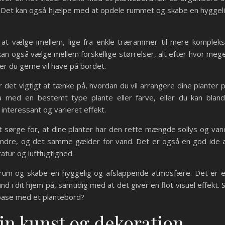
. Det kan også hjælpe med at opdele rummet og skabe en hyggel
 at vælge imellem, lige fra enkle trærammer til mere komplek
kan også vælge mellem forskellige størrelser, alt efter hvor meg
er du gerne vil have på bordet.
 det vigtigt at tænke på, hvordan du vil arrangere dine planter 
 med en bestemt type plante eller farve, eller du kan blan
 interessant og varieret effekt.
 at sørge for, at dine planter har den rette mængde sollys og van
 andre, og det samme gælder for vand. Det er også en god ide 
tur og luftfugtighed.
rt rum og skabe en hyggelig og afslappende atmosfære. Det er 
 i dit hjem på, samtidig med at det giver en flot visuel effekt. 
 oase med et plantebord?
din kunst og dekoration