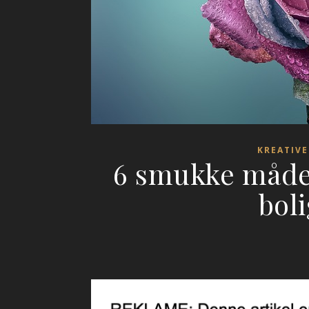
KREATIVE
6 smukke måder
bol