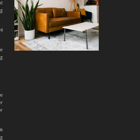
nt
og
il
de
og
se
er
or
uk
ng