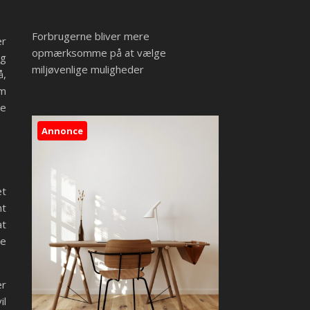
Forbrugerne bliver mere
er
opmærksomme på at vælge
og
miljøvenlige muligheder
å,
om
de
Annonce
et
nt
at
re
er
il