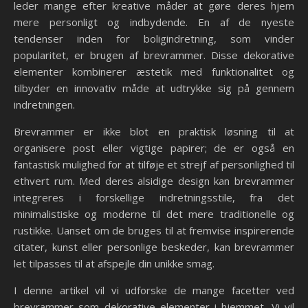
leder mange efter kreative måder at gøre deres hjem
mere personligt og indbydende. En af de nyeste
tendenser inden for boligindretning, som vinder
popularitet, er brugen af brevrammer. Disse dekorative
elementer kombinerer æstetik med funktionalitet og
tilbyder en innovativ måde at udtrykke sig på gennem
indretningen.
Brevrammer er ikke blot en praktisk løsning til at
organisere post eller vigtige papirer; de er også en
fantastisk mulighed for at tilføje et strejf af personlighed til
ethvert rum. Med deres alsidige design kan brevrammer
integreres i forskellige indretningsstile, fra det
minimalistiske og moderne til det mere traditionelle og
rustikke. Uanset om de bruges til at fremvise inspirerende
citater, kunst eller personlige beskeder, kan brevrammer
let tilpasses til at afspejle din unikke smag.
I denne artikel vil vi udforske de mange facetter ved
brevrammer som dekorative elementer i hjemmet. Vi vil