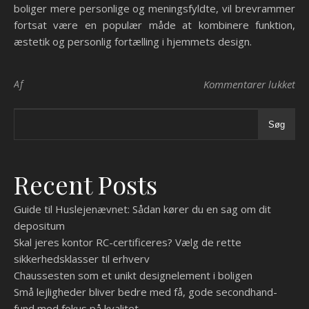
boliger mere personlige og meningsfyldte, vil brevrammer
fortsat være en populær måde at kombinere funktion,
æstetik og personlig fortælling i hjemmets design.
til
Af
Kommentarer lukket
Søg
Recent Posts
Guide til Huslejenævnet: Sådan kører du en sag om dit
depositum
Skal jeres kontor RC-certificeres? Vælg de rette
sikkerhedsklasser til erhverv
Chaussesten som et unikt designelement i boligen
Små lejligheder bliver bedre med få, gode secondhand-
fund med fokus på kvalitet