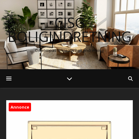
CISG
BOLIGINDRETNING
Dit kompas til kreativ boligindretning
Annonce