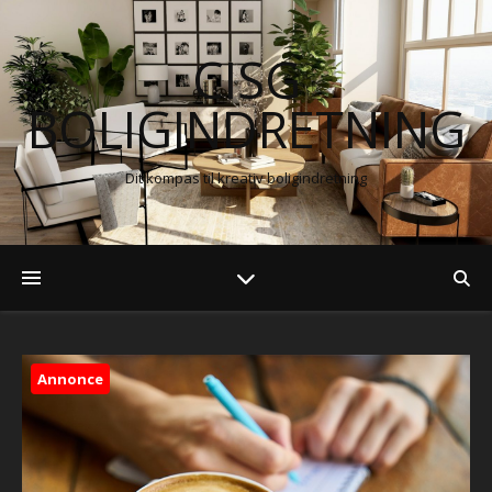
CISG
BOLIGINDRETNING
Dit kompas til kreativ boligindretning
Annonce