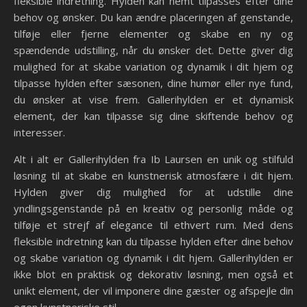
fleksible indretning. Hylden kan nemt tilpasses efter dine
behov og ønsker. Du kan ændre placeringen af genstande,
tilføje eller fjerne elementer og skabe en ny og
spændende udstilling, når du ønsker det. Dette giver dig
mulighed for at skabe variation og dynamik i dit hjem og
tilpasse hylden efter sæsonen, dine humør eller nye fund,
du ønsker at vise frem. Gallerihylden er et dynamisk
element, der kan tilpasse sig dine skiftende behov og
interesser.
Alt i alt er Gallerihylden fra Ib Laursen en unik og stilfuld
løsning til at skabe en kunstnerisk atmosfære i dit hjem.
Hylden giver dig mulighed for at udstille dine
yndlingsgenstande på en kreativ og personlig måde og
tilføje et strejf af elegance til ethvert rum. Med dens
fleksible indretning kan du tilpasse hylden efter dine behov
og skabe variation og dynamik i dit hjem. Gallerihylden er
ikke blot en praktisk og dekorativ løsning, men også et
unikt element, der vil imponere dine gæster og afspejle din