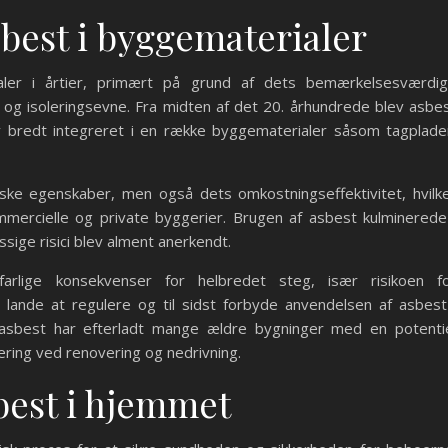
sbest i byggematerialer
ler i årtier, primært på grund af dets bemærkelsesværdi
g isoleringsevne. Fra midten af det 20. århundrede blev asbe
 bredt integreret i en række byggematerialer såsom tagplade
iske egenskaber, men også dets omkostningseffektivitet, hvilk
ommercielle og private byggerier. Brugen af asbest kulminerede
ige risici blev alment anerkendt.
lige konsekvenser for helbredet steg, især risikoen f
nde at regulere og til sidst forbyde anvendelsen af asbest
 asbest har efterladt mange ældre bygninger med en potenti
ing ved renovering og nedrivning.
sbest i hjemmet