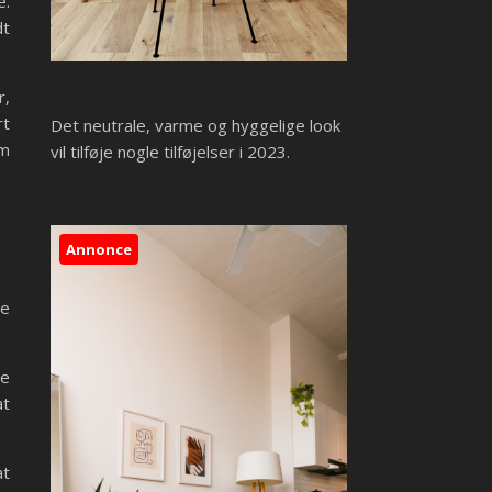
e.
dt
r,
rt
Det neutrale, varme og hyggelige look
om
vil tilføje nogle tilføjelser i 2023.
Annonce
re
ve
at
at