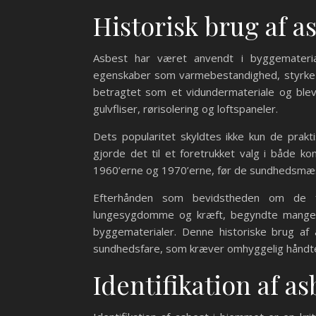
Historisk brug af a
Asbest har været anvendt i byggemateria
egenskaber som varmebestandighed, styrke o
betragtet som et vidundermateriale og blev
gulvfliser, rørisolering og loftspaneler.
Dets popularitet skyldtes ikke kun de prakt
gjorde det til et foretrukket valg i både k
1960’erne og 1970’erne, før de sundhedsmæss
Efterhånden som bevidstheden om de far
lungesygdomme og kræft, begyndte mange la
byggematerialer. Denne historiske brug af
sundhedsfare, som kræver omhyggelig håndter
Identifikation af a