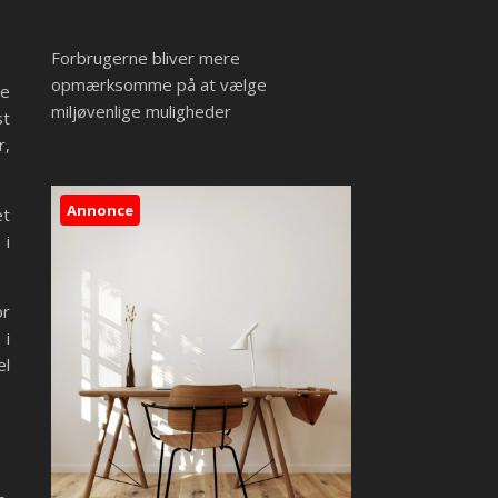
Forbrugerne bliver mere
opmærksomme på at vælge
ge
miljøvenlige muligheder
st
r,
Annonce
et
 i
or
 i
el