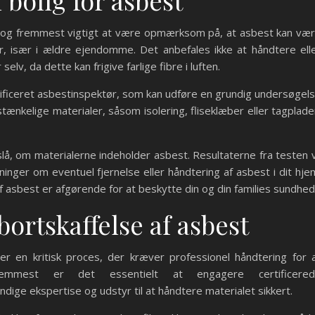
 bolig for asbest
rst og fremmest vigtigt at være opmærksom på, at asbest kan væ
er, især i ældre ejendomme. Det anbefales ikke at håndtere ell
elv, da dette kan frigive farlige fibre i luften.
rtificeret asbestinspektør, som kan udføre en grundig undersøgel
stænkelige materialer, såsom isolering, fliseklæber eller tagplade
lå, om materialerne indeholder asbest. Resultaterne fra testen v
inger om eventuel fjernelse eller håndtering af asbest i dit hje
af asbest er afgørende for at beskytte din og din families sundhed
bortskaffelse af asbest
 er en kritisk proces, der kræver professionel håndtering for 
remmest er det essentielt at engagere certificere
ige ekspertise og udstyr til at håndtere materialet sikkert.