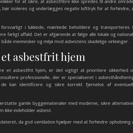
nikker for at sikre, at asbestfibre ikke spredes til andre områd
bør isoleres og underlægges negativ lufttryk for at forhindre, 
s forsvarligt i lukkede, mærkede beholdere og transporteres t
farligt affald. Det er afgørende at følge alle lokale og nationa
te både mennesker og miljø mod asbestens skadelige virkninger.
 et asbestfrit hjem
e et asbestfrit hjem, er det vigtigt at prioritere sikkerhed 
nsultere professionelle, der er specialiseret i asbesthåndterin
 kan identificere og sikre korrekt fjernelse af eventuel
 erstatte gamle byggematerialer med moderne, sikre alternativ
m ikke indeholder asbest.
pdateret, da god ventilation hjælper med at forhindre ophobning 