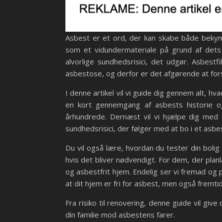
Asbest er et ord, der kan skabe både bekymr
som et vidundermateriale på grund af det
alvorlige sundhedsrisici, det udgør. Asbes
asbestose, og derfor er det afgørende at for
I denne artikel vil vi guide dig gennem alt, hv
en kort gennemgang af asbests historie o
århundrede. Dernæst vil vi hjælpe dig med at
sundhedsrisici, der følger med at bo i et asbes
Du vil også lære, hvordan du tester din bolig
hvis det bliver nødvendigt. For dem, der planl
og asbestfrit hjem. Endelig ser vi fremad og
at dit hjem er fri for asbest, men også fremti
Fra risiko til renovering, denne guide vil giv
din familie mod asbestens farer.