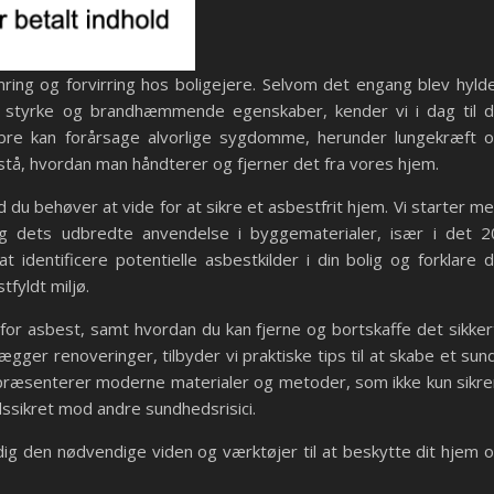
ing og forvirring hos boligejere. Selvom det engang blev hyld
s styrke og brandhæmmende egenskaber, kender vi i dag til 
tfibre kan forårsage alvorlige sygdomme, herunder lungekræft 
stå, hvordan man håndterer og fjerner det fra vores hjem.
ad du behøver at vide for at sikre et asbestfrit hjem. Vi starter m
g dets udbredte anvendelse i byggematerialer, især i det 2
 identificere potentielle asbestkilder i din bolig og forklare 
tfyldt miljø.
 for asbest, samt hvordan du kan fjerne og bortskaffe det sikker
ægger renoveringer, tilbyder vi praktiske tips til at skabe et sun
 præsenterer moderne materialer og metoder, som ikke kun sikre
dssikret mod andre sundhedsrisici.
e dig den nødvendige viden og værktøjer til at beskytte dit hjem 