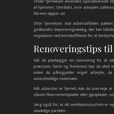
Under fjernelsen anvendes specialiserede tek
af hjemmet. Området, hvor arbejdet udføres, 
fibrene slipper ud.
Efter fjernelsen skal asbestaffaldet pakke
godkendte deponeringsanlæg, der kan håndtere 
regulativer ved bortskaffelsen for at beskyt
Renoveringstips til
Når du planlægger en renovering for at sikr
præcision. Først og fremmest bør du altid ko
inden du påbegynder noget arbejde, da de
asbestholdige materialer.
Når asbesten er fjernet, kan du overveje at
såsom fibercementplader eller gipsplader, so
Sørg også for, at dit ventilationssystem er o
skadelige partikler.