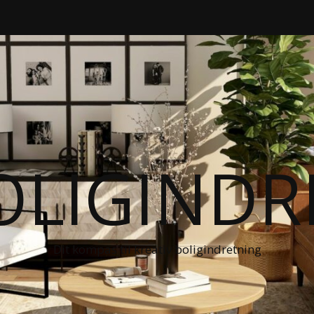
OLIGIND
Dit kompas til kreativ boligindretning