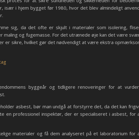
itisk proces for at sikre sundheden og sikkerheden for beboern
, især i hjem bygget før 1980, hvor det blev almindeligt anven
r.
e sig, da det ofte er skjult i materialer som isolering, flise
per maling og fugemasse. For det utrænede øje kan det være svæ
der er sikre, hvilket gør det nødvendigt at være ekstra opmærks
tag
ndommens byggeår og tidligere renoveringer for at vurde
st.
eholder asbest, bør man undgå at forstyrre det, da det kan frigi
kte en professionel inspektør, der er specialiseret i asbest, for 
elige materialer og få dem analyseret på et laboratorium for 