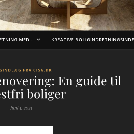
ETNING MED…
KREATIVE BOLIGINDRETNINGSIND
GINDLÆG FRA CISG.DK
renovering: En guide til
stfri boliger
juni 5, 2025