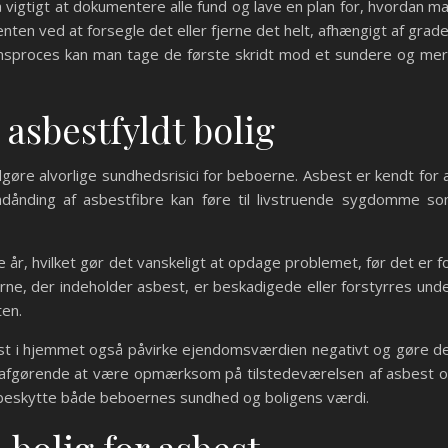
 vigtigt at dokumentere alle fund og lave en plan for, hvordan m
ten ved at forsegle det eller fjerne det helt, afhængigt af grad
ionsproces kan man tage de første skridt mod et sundere og me
n asbestfyldt bolig
dgøre alvorlige sundhedsrisici for beboerne. Asbest er kendt for 
ndånding af asbestfibre kan føre til livstruende sygdomme s
år, hvilket gør det vanskeligt at opdage problemet, før det er f
erne, der indeholder asbest, er beskadigede eller forstyrres und
ten.
t i hjemmet også påvirke ejendomsværdien negativt og gøre d
or afgørende at være opmærksom på tilstedeværelsen af asbest 
 beskytte både beboernes sundhed og boligens værdi.