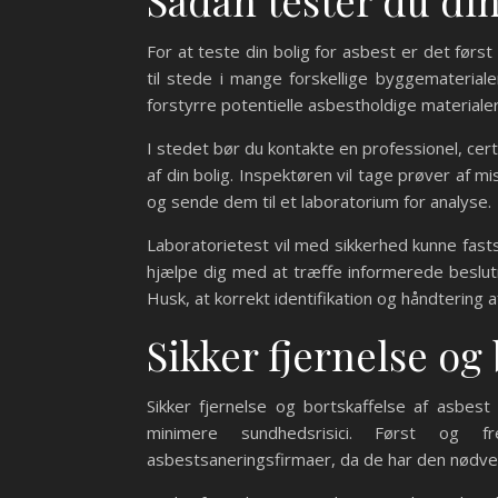
Sådan tester du din
For at teste din bolig for asbest er det fø
til stede i mange forskellige byggematerial
forstyrre potentielle asbestholdige materialer s
I stedet bør du kontakte en professionel, ce
af din bolig. Inspektøren vil tage prøver af mi
og sende dem til et laboratorium for analyse.
Laboratorietest vil med sikkerhed kunne fasts
hjælpe dig med at træffe informerede beslutn
Husk, at korrekt identifikation og håndtering 
Sikker fjernelse og 
Sikker fjernelse og bortskaffelse af asbest
minimere sundhedsrisici. Først og f
asbestsaneringsfirmaer, da de har den nødvend