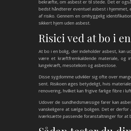
bekræfte, om asbest er til stede. Det er også
bedst håndterer eventuel asbest i hjemmet, en
af risiko. Gennem en omhyggelig identifikat
sikkert hjem uden asbest.
Risici ved at bo i e
At bo i en bolig, der indeholder asbest, kan u
være et kræftfremkaldende materiale, og i
lungekræft, mesoteliom og asbestose.
Disse sygdomme udvikler sig ofte over mange 
sent. Risikoen øges betydeligt, hvis material
renovering, hvilket kan frigive farlige fibre i luf
Udover de sundhedsmæssige farer kan asbes
vanskeligere at sælge boligen. Det er derf
iværksætte passende foranstaltninger for at