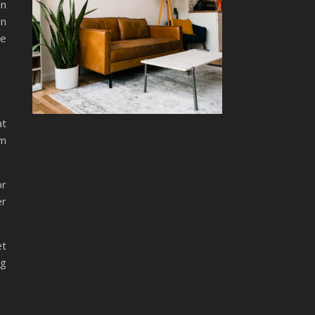
an
en
re
at
om
or
er
et
og