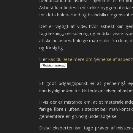
Identifikation af asbest i hjemmet er en kr
Asbest kan findes i en række byggematerialer
for dets holdbarhed og brandsikre egenskabe
Det er vigtigt at vide, hvor asbest kan gemm
tagdækning, rørisolering og endda i visse ty
at skelne asbestholdige materialer fra dem, 
og forsigtig.
Her
kan du læse mere om fjernelse af asbest
.
Et godt udgangspunkt er at gennemgå eje
sandsynligheden for tilstedeværelsen af asbe
Hvis der er mistanke om, at et materiale ind
farlige fibre i luften. I stedet bør man konta
gennemføre en grundig undersøgelse.
Disse eksperter kan tage prøver af mistænk