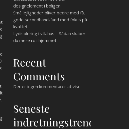
designelement i boligen
Små lejligheder bliver bedre med få,
gode secondhand-fund med fokus på
et
kvalitet
de
Lydisolering i villahus – Sådan skaber
og
du mere ro i hjemmet
ed
Recent
0.
de
Comments
t,
Der er ingen kommentarer at vise.
dt
r,
Seneste
og
indretningstrends