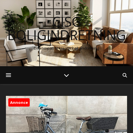
CISG
BOLIGINDRETNING
Dit kompas til kreativ boligindretning
Annonce