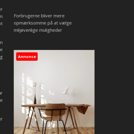
er
Forbrugerne bliver mere
om
opmærksomme på at vælge
ot
miljøvenlige muligheder
om
te
og
Annonce
ar
re
er