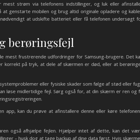
mest strøm via telefonens indstillinger, og luk eller afinstall
t genstarte mobilen og brug altid originale opladere og kable
ødvendigt at udskifte batteriet eller få telefonen undersøgt f
 berøringsfejl
de mest frustrerende udfordringer for Samsung-brugere. Det k
 korrekt på tryk, at dele af skærmen er død, eller at berøring
 systemproblemer eller fysiske skader som følge af stød eller fug
n løse midlertidige fejl. Sørg også for, at din skærm er ren og f
øringsregistreringen.
en app, kan du prøve at afinstallere denne eller køre telefonen
aren også afhjælpe fejlen. Hjælper intet af dette, kan det væ
tillinger – husk dog at tage backup af dine data først. Hvis skærm