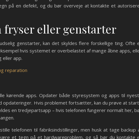
tegn på en defekt, og du bør overveje at kontakte et autoriser
fryser eller genstarter
udselig genstarter, kan det skyldes flere forskellige ting. Ofte 
eksempel hvis systemet er overbelastet af mange åbne apps, ell
g eller app.
g reparation
alle kørende apps. Opdater både styresystem og apps til nyes
ed opdateringer. Hvis problemet fortsætter, kan du prøve at star
skyldes en tredjepartsapp – hvis telefonen fungerer normalt her, b
gangen.
tille telefonen til fabriksindstillinger, men husk at tage backup 
et være et tegn på et hardwareproblem, og så bør du kontakte 