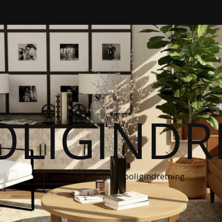
OLIGIND
Dit kompas til kreativ boligindretning