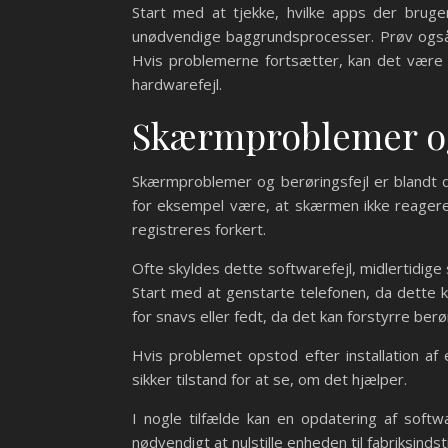
Start med at tjekke, hvilke apps der bruger 
unødvendige baggrundsprocesser. Prøv også a
Hvis problemerne fortsætter, kan det være n
hardwarefejl.
Skærmproblemer og
Skærmproblemer og berøringsfejl er blandt 
for eksempel være, at skærmen ikke reagerer
registreres forkert.
Ofte skyldes dette softwarefejl, midlertidige
Start med at genstarte telefonen, da dette ka
for snavs eller fedt, da det kan forstyrre ber
Hvis problemet opstod efter installation af 
sikker tilstand for at se, om det hjælper.
I nogle tilfælde kan en opdatering af softw
nødvendigt at nulstille enheden til fabriksinds