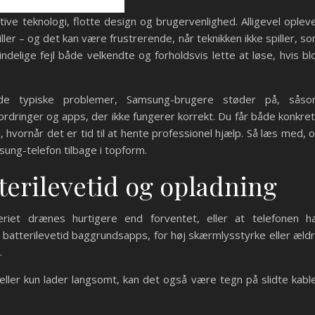
ive teknologi, flotte design og brugervenlighed. Alligevel oplev
ller – og det kan være frustrerende, når teknikken ikke spiller, s
delige fejl både velkendte og forholdsvis lette at løse, hvis bl
de typiske problemer, Samsung-brugere støder på, sås
ordringer og apps, der ikke fungerer korrekt. Du får både konkre
, hvornår det er tid til at hente professionel hjælp. Så læs med, 
msung-telefon tilbage i topform.
erilevetid og opladning
iet drænes hurtigere end forventet, eller at telefonen h
 batterilevetid baggrundsapps, for høj skærmlysstyrke eller æld
.
 eller kun lader langsomt, kan det også være tegn på slidte kabl