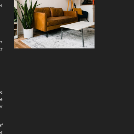
et
er
er
te
te
ør
af
et