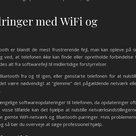
dringer med WiFi og
ooth er blandt de mest frustrerende fejl, man kan opleve på s
 ved, at telefonen ikke kan finde eller opretholde forbindelse t
s alt fra softwarefejl til midlertidige forstyrrelser.
luetooth fra og til igen, eller genstarte telefonen for at nulstil
an det være nødvendigt at “glemme” det pågældende netværk ell
.
gængelige softwareopdateringer til telefonen, da opdateringer of
visse tilfælde kan det hjælpe at nulstille netværksindstillingern
e gemte WiFi-netværk og Bluetooth-parringer. Hvis problemer
og så bør du overveje at søge professionel hjælp.