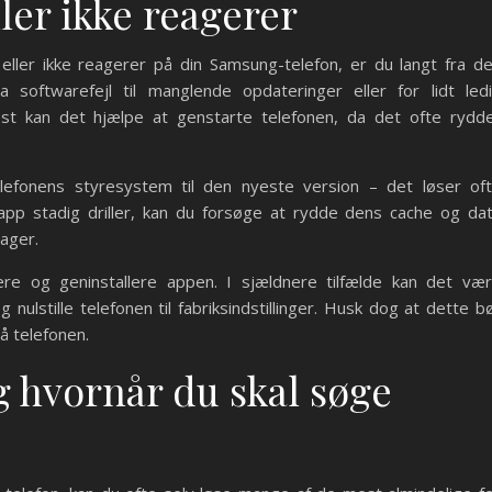
ler ikke reagerer
eller ikke reagerer på din Samsung-telefon, er du langt fra d
 softwarefejl til manglende opdateringer eller for lidt led
 kan det hjælpe at genstarte telefonen, da det ofte rydd
fonens styresystem til den nyeste version – det løser of
app stadig driller, kan du forsøge at rydde dens cache og da
Lager.
llere og geninstallere appen. I sjældnere tilfælde kan det væ
nulstille telefonen til fabriksindstillinger. Husk dog at dette b
på telefonen.
og hvornår du skal søge