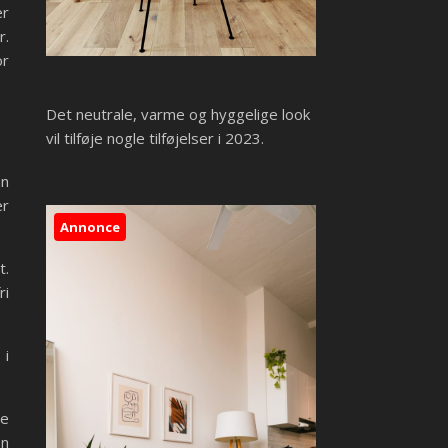
er
r.
or
Det neutrale, varme og hyggelige look
vil tilføje nogle tilføjelser i 2023.
an
er
Annonce
t.
ri
 i
re
en