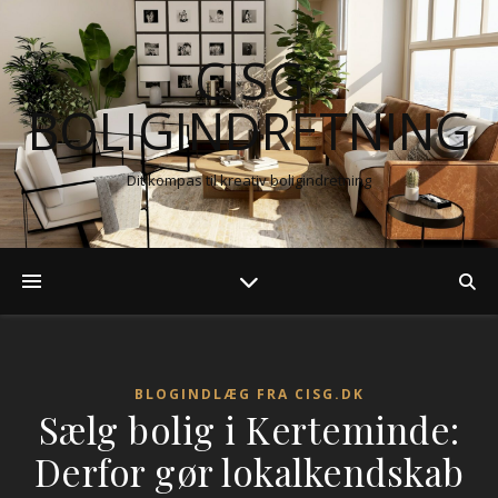
CISG
BOLIGINDRETNING
Dit kompas til kreativ boligindretning
BLOGINDLÆG FRA CISG.DK
Sælg bolig i Kerteminde:
Derfor gør lokalkendskab