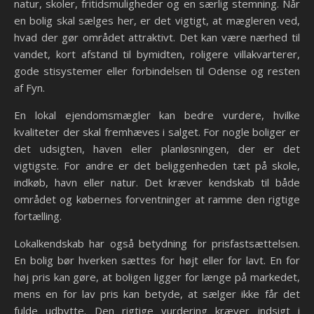
natur, skoler, fritidsmuligheder og en særlig stemning. Når
en bolig skal sælges her, er det vigtigt, at mægleren ved,
hvad der gør området attraktivt. Det kan være nærhed til
vandet, kort afstand til bymidten, roligere villakvarterer,
gode stisystemer eller forbindelsen til Odense og resten
af Fyn.
En lokal ejendomsmægler kan bedre vurdere, hvilke
kvaliteter der skal fremhæves i salget. For nogle boliger er
det udsigten, haven eller planløsningen, der er det
vigtigste. For andre er det beliggenheden tæt på skole,
indkøb, havn eller natur. Det kræver kendskab til både
området og købernes forventninger at ramme den rigtige
fortælling.
Lokalkendskab har også betydning for prisfastsættelsen.
En bolig bør hverken sættes for højt eller for lavt. En for
høj pris kan gøre, at boligen ligger for længe på markedet,
mens en for lav pris kan betyde, at sælger ikke får det
fulde udbytte. Den rigtige vurdering kræver indsigt i