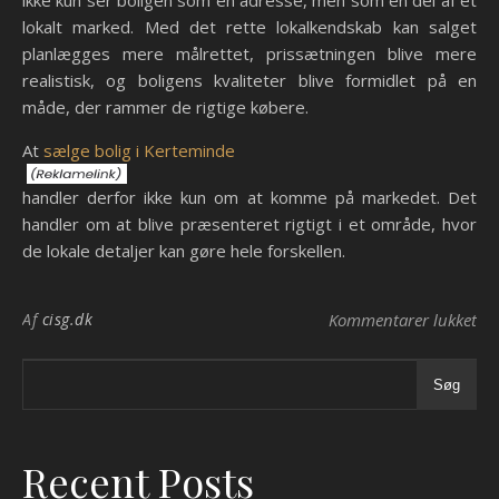
ikke kun ser boligen som en adresse, men som en del af et
lokalt marked. Med det rette lokalkendskab kan salget
planlægges mere målrettet, prissætningen blive mere
realistisk, og boligens kvaliteter blive formidlet på en
måde, der rammer de rigtige købere.
At
sælge bolig i Kerteminde
handler derfor ikke kun om at komme på markedet. Det
handler om at blive præsenteret rigtigt i et område, hvor
de lokale detaljer kan gøre hele forskellen.
til
Af
cisg.dk
Kommentarer lukket
Søg
Recent Posts