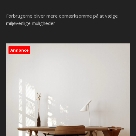
Forbrugerne bliver mere opmærksomme på at vælge
miljøvenlige muligheder
Annonce