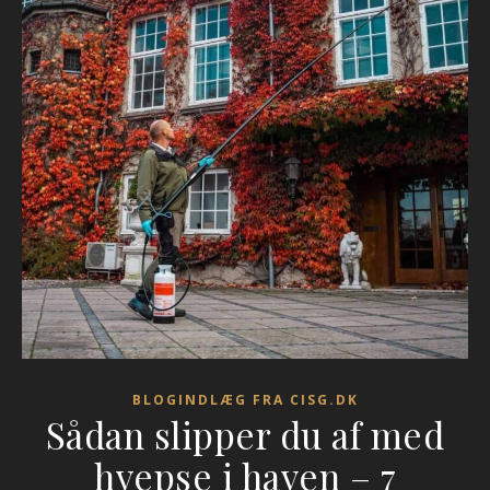
BLOGINDLÆG FRA CISG.DK
Sådan slipper du af med
hvepse i haven – 7