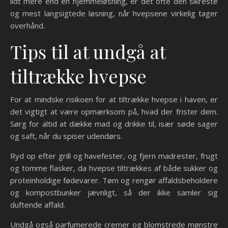
lidt mere end en hjemmeløsning, er det ofte den sikreste
og mest langsigtede løsning, når hvepsene virkelig tager
overhånd.
Tips til at undgå at
tiltrække hvepse
For at mindske risikoen for at tiltrække hvepse i haven, er
det vigtigt at være opmærksom på, hvad der frister dem.
Sørg for altid at dække mad og drikke til, især søde sager
og saft, når du spiser udendørs.
Ryd op efter grill og havefester, og fjern madrester, frugt
og tomme flasker, da hvepse tiltrækkes af både sukker og
proteinholdige fødevarer. Tøm og rengør affaldsbeholdere
og kompostbunker jævnligt, så der ikke samler sig
duftende affald.
Undgå også parfumerede cremer og blomstrede mønstre