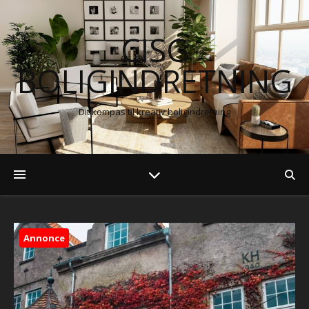
CISG
BOLIGINDRETNING
Dit kompas til kreativ boligindretning
Annonce