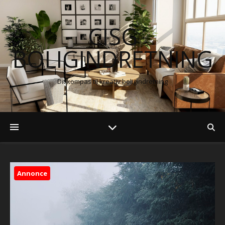
CISG
BOLIGINDRETNING
Dit kompas til kreativ boligindretning
Annonce