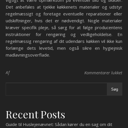
vigtigt at være opmærksom på eventuel slid og skader.
Det anbefales at tjekke køkkenets materialer og udstyr
regelmæssigt og foretage eventuelle reparationer eller
udskiftninger, hvis det er nødvendigt. Nogle materialer
kræver specifik pleje, så sørg for at følge producentens
instruktioner for rengøring og vedligeholdelse. En
regelmæssig rengøring af dit udendørs køkken vil ikke kun
forlænge dets levetid, men også sikre en hygiejnisk
madlavningsoverflade.
til
Af
Kommentarer lukket
Søg
Recent Posts
Guide til Huslejenævnet: Sådan kører du en sag om dit