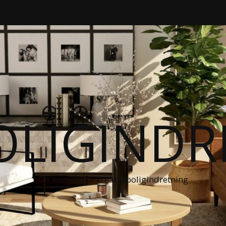
OLIGIND
Dit kompas til kreativ boligindretning