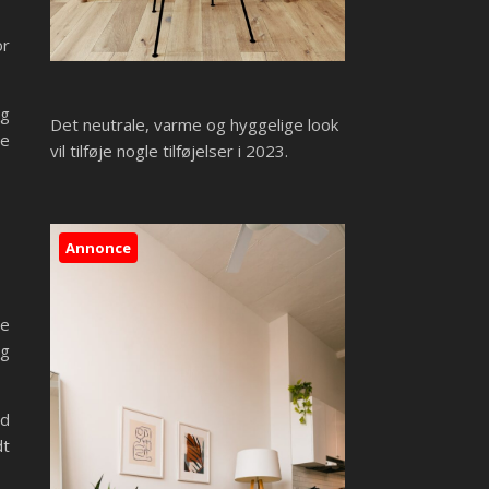
or
øg
Det neutrale, varme og hyggelige look
de
vil tilføje nogle tilføjelser i 2023.
Annonce
de
og
ed
dt