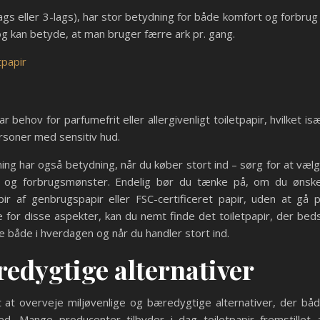
lags eller 3-lags), har stor betydning for både komfort og forbrug
 og kan betyde, at man bruger færre ark pr. gang.
tpapir
ehov for parfumefrit eller allergivenligt toiletpapir, hvilket is
ersoner med sensitiv hud.
kning har også betydning, når du køber stort ind – sørg for at væl
ds og forbrugsmønster. Endelig bør du tænke på, om du ønsk
papir af genbrugspapir eller FSC-certificeret papir, uden at gå 
for disse aspekter, kan du nemt finde det toiletpapir, der bed
 både i hverdagen og når du handler stort ind.
redygtige alternativer
gt at overveje miljøvenlige og bæredygtige alternativer, der bå
ed. Mange producenter tilbyder i dag toiletpapir fremstillet 