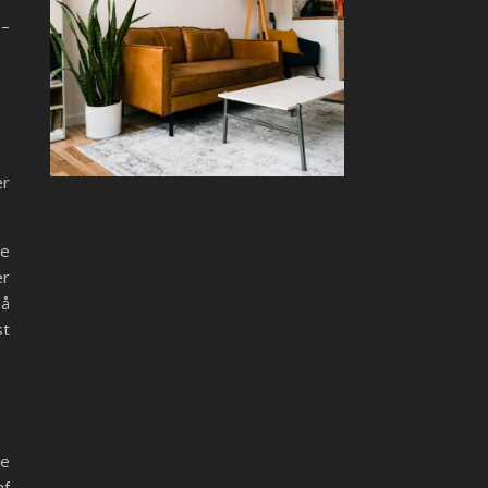
 –
ær
ge
er
på
st
de
af