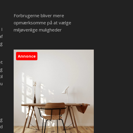
Forbrugerne bliver mere
opmærksomme på at vælge
 I
miljøvenlige muligheder
af
og
Annonce
et
og
il
du
og
ad