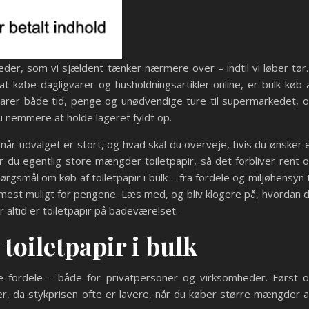
eder, som vi sjældent tænker nærmere over – indtil vi løber tør.
t købe dagligvarer og husholdningsartikler online, er bulk-køb 
sparer både tid, penge og unødvendige ture til supermarkedet, 
nu nemmere at holde lageret fyldt op.
når udvalget er stort, og hvad skal du overveje, hvis du ønsker 
r du egentlig store mængder toiletpapir, så det forbliver rent 
ørgsmål om køb af toiletpapir i bulk – fra fordele og miljøhensyn t
 mest muligt for pengene. Læs med, og bliv klogere på, hvordan 
er altid er toiletpapir på badeværelset.
 toiletpapir i bulk
are fordele – både for privatpersoner og virksomheder. Først 
r, da stykprisen ofte er lavere, når du køber større mængder 