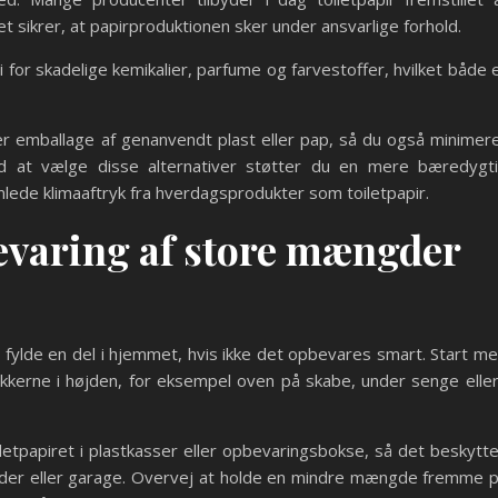
et sikrer, at papirproduktionen sker under ansvarlige forhold.
for skadelige kemikalier, parfume og farvestoffer, hvilket både 
r emballage af genanvendt plast eller pap, så du også minimer
Ved at vælge disse alternativer støtter du en mere bæredygt
mlede klimaaftryk fra hverdagsprodukter som toiletpapir.
bevaring af store mængder
gt fylde en del i hjemmet, hvis ikke det opbevares smart. Start m
kkerne i højden, for eksempel oven på skabe, under senge eller
etpapiret i plastkasser eller opbevaringsbokse, så det beskytt
kælder eller garage. Overvej at holde en mindre mængde fremme 