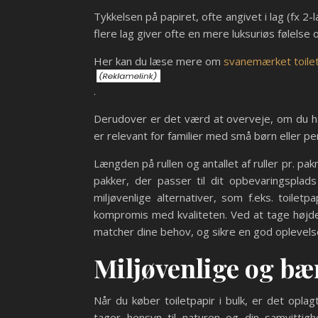
Tykkelsen på papiret, ofte angivet i lag (fx 2-
flere lag giver ofte en mere luksuriøs følelse
Her kan du læse mere om
svanemærket toile
.
Derudover er det værd at overveje, om du har b
er relevant for familier med små børn eller p
Længden på rullen og antallet af ruller pr. pa
pakker, der passer til dit opbevaringspla
miljøvenlige alternativer, som f.eks. toilet
kompromis med kvaliteten. Ved at tage højde 
matcher dine behov, og sikre en god oplevelse
Miljøvenlige og bæ
Når du køber toiletpapir i bulk, er det opla
tager hensyn til naturen og din samvittigh