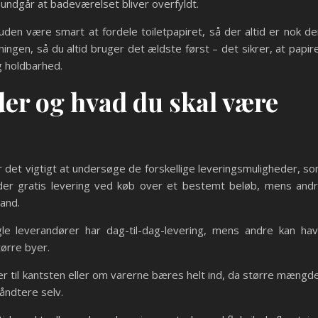
undgår at badeværelset bliver overfyldt.
den være smart at fordele toiletpapiret, så der altid er nok de
ngen, så du altid bruger det ældste først – det sikrer, at papir
ng holdbarhed.
er og hvad du skal være
g, er det vigtigt at undersøge de forskellige leveringsmuligheder, s
yder gratis levering ved køb over et bestemt beløb, mens and
and.
le leverandører har dag-til-dag-levering, mens andre kan ha
tørre byer.
er til kantsten eller om varerne bæres helt ind, da større mængd
åndtere selv.