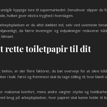
undgår hyppige ture til supermarkedet. Derudover slipper du f
ide, hvilket giver ekstra tryghed i hverdagen.
rbejdspladsen er du altid dækket ind, selv ved uventede bes
miljøvenligt, da færre leveringer og indpakninger reducerer bå
 klimaet.
rette toiletpapir til dit
it behov, er der flere faktorer, du bør overveje for at sikre bå
r i bulk. Først og fremmest skal du tage stilling til, hvor blødt 
 for maksimal komfort, mens andre vægter styrke og holdbarh
ved brug på arbejdspladser, hvor papiret skal kunne holde til li