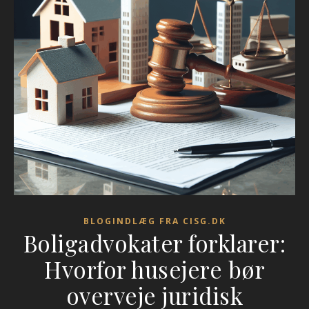
BLOGINDLÆG FRA CISG.DK
Boligadvokater forklarer:
Hvorfor husejere bør
overveje juridisk