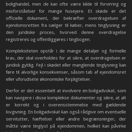
bolighandel, men de kan ofte være kilde til forvirring og
misforståelser for mange husejere. Et skøde er det
officielle dokument, der bekræfter overdragelsen af
ejendomsretten fra sælger til køber, mens tinglysning er
den juridiske proces, hvorved denne overdragelse
registreres og offentliggøres i tingbogen.
Kompleksiteten opstår i de mange detaljer og formelle
krav, der skal overholdes for at sikre, at overdragelsen er
juridisk gyldig. Fejl i skødet eller manglende tinglysning kan
føre til alvorlige konsekvenser, såsom tab af ejendomsret
eller uforudsete økonomiske forpligtelser.
Derfor er det essentielt at involvere en boligadvokat, som
kan navigere i disse komplekse dokumenter og sikre, at alt
er korrekt og i overensstemmelse med gældende
lovgivning. En boligadvokat kan også rådgive om eventuelle
servitutter, hæftelser eller andre begrænsninger, der
måtte være tinglyst på ejendommen, hvilket kan påvirke