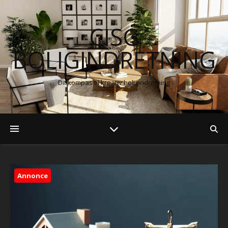
CISG
BOLIGINDRETNING
Dit kompas til kreativ boligindretning
Annonce